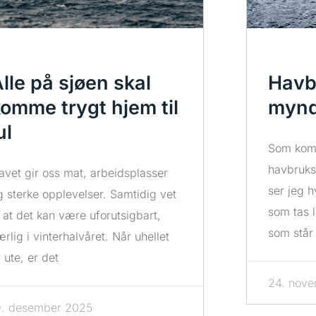
lle på sjøen skal
Havb
omme trygt hjem til
mynd
ul
Som kom
havbruks
avet gir oss mat, arbeidsplasser
ser jeg 
g sterke opplevelser. Samtidig vet
som tas 
i at det kan være uforutsigbart,
som står 
ærlig i vinterhalvåret. Når uhellet
r ute, er det
24. nov
9. desember 2025