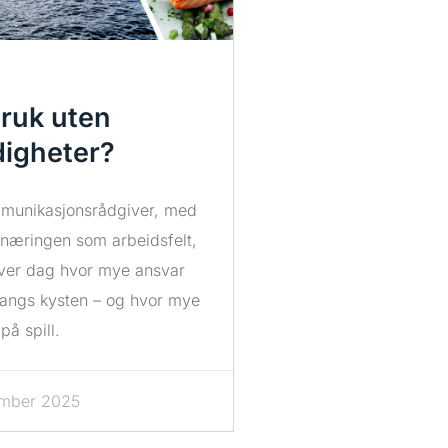
ruk uten
igheter?
munikasjonsrådgiver, med
næringen som arbeidsfelt,
hver dag hvor mye ansvar
langs kysten – og hvor mye
på spill.
ember 2025