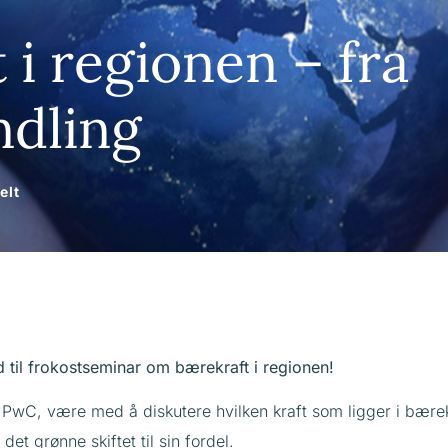
 i regionen – fra
ndling
elt
 til frokostseminar om bærekraft i regionen!
wC, være med å diskutere hvilken kraft som ligger i bærek
et grønne skiftet til sin fordel.