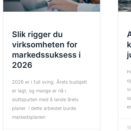
Slik rigger du
A
virksomheten for
k
markedssuksess i
j
2026
H
o
2026 er i full sving. Årets budsjett
v
er lagt, og mange er nå i
s
sluttspurten med å lande årets
e
planer. I dette arbeidet burde
markedsplanen
1