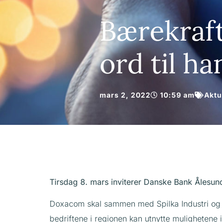
Bærekraft
ord til ha
mars 2, 2022
10:59 am
Aktu
Tirsdag 8. mars inviterer Danske Bank Ålesund
Doxacom skal sammen med Spilka Industri og P
bedriftene i regionen kan utnytte mulighetene i d