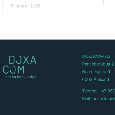
19. januar 2026
DOXACOM AS
Rønnebergbua 2.
Notenesgata 9
6002 Ålesund
Telefon: +47 957
Mail:
oceanknow