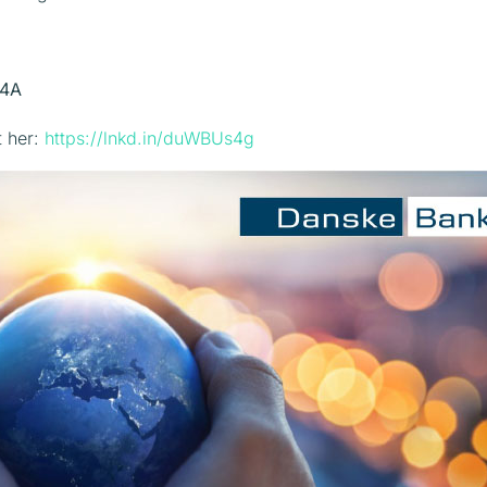
 4A
t her:
https://lnkd.in/duWBUs4g