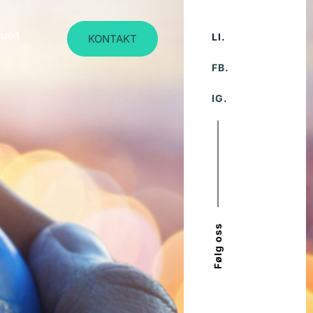
uelt
LI.
KONTAKT
FB.
IG.
Følg oss