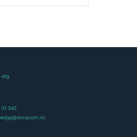
 etg.
 31 345
ledge@doxacom.no