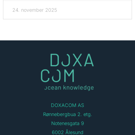
24. november 2025
DOXACOM AS
Rønnebergbua 2. etg.
Notenesgata 9
6002 Ålesund