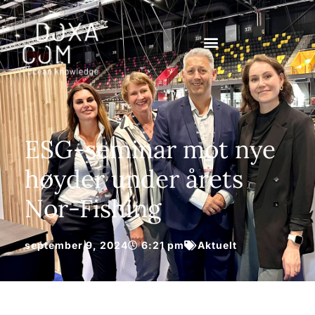
ESG-seminar mot nye
høyder under årets
Nor-Fishing
september 9, 2024
6:21 pm
Aktuelt