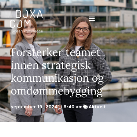
Forsterker teamet
innen strategisk
kommunikasjon og
omdømmebygging
september 19, 2024
8:40 am
Aktuelt