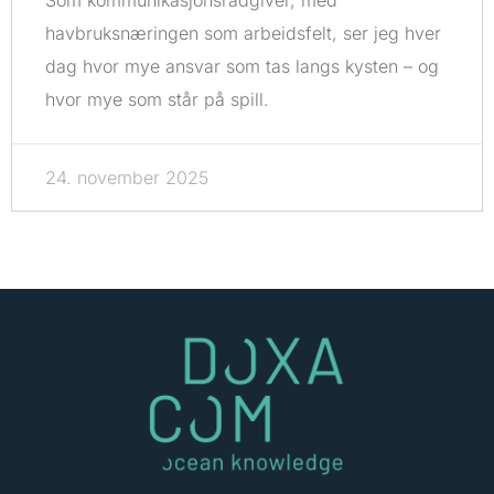
Som kommunikasjonsrådgiver, med
havbruksnæringen som arbeidsfelt, ser jeg hver
dag hvor mye ansvar som tas langs kysten – og
hvor mye som står på spill.
24. november 2025