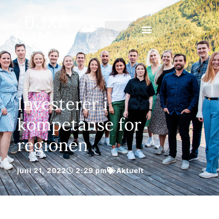
Investerer i
kompetanse for
regionen
juni 21, 2022
2:29 pm
Aktuelt