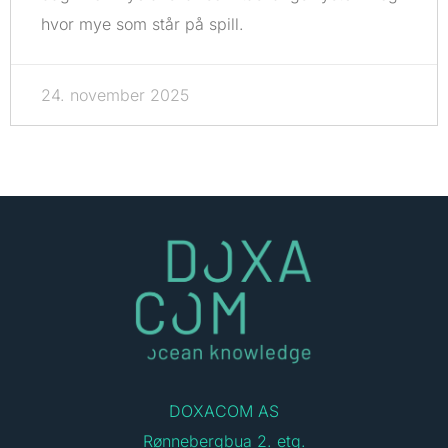
hvor mye som står på spill.
24. november 2025
DOXACOM AS
Rønnebergbua 2. etg.