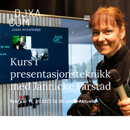
Kurs i
presentasjonsteknikk
med Jannicke Farstad
februar 11, 2022
12:00 pm
Aktuelt