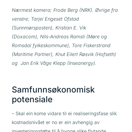
Nærmest kamera; Frode Berg (NRK). Øvrige fra
venstre; Tarjei Engeset Ofstad
(Sunnmørsposten), Kristian E. Vik
(Doxacom), Nils-Andreas Ramsli (Møre og
Romsdal fylkeskommune), Tore Fiskerstrand
(Maritime Partner), Knut Eilert Røsvik (Hofseth)
og Jan Erik Våge Klepp (Inseanergy).
Samfunnsøkonomisk
potensiale
– Skal ein kome vidare til ei realiseringsfase slik
kostnadsnivået er no er ein avhengig av
investeringsstøtte til å bygge slike flytande