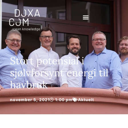
Stort potensial i
sjølvforsynt energi til
havbruk
november 5, 2021
1:00 pm
Aktuelt