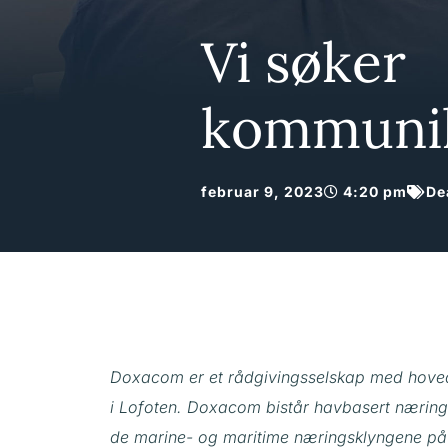
Vi søker
kommunik
februar 9, 2023
4:20 pm
De
Doxacom er et rådgivingsselskap med hoved
i Lofoten. Doxacom bistår havbasert næring i 
de marine- og maritime næringsklyngene på Ve