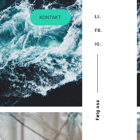
uelt
LI.
KONTAKT
FB.
IG.
Følg oss