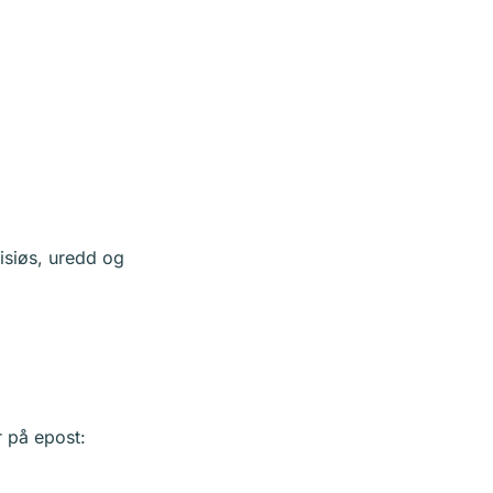
bisiøs, uredd og
r på epost: