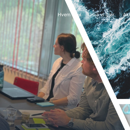
Hvem vi er
Hva vi gjør
Akt