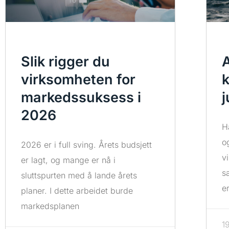
Slik rigger du
A
virksomheten for
k
markedssuksess i
j
2026
H
o
2026 er i full sving. Årets budsjett
v
er lagt, og mange er nå i
s
sluttspurten med å lande årets
e
planer. I dette arbeidet burde
markedsplanen
1