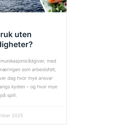
ruk uten
igheter?
munikasjonsrådgiver, med
næringen som arbeidsfelt,
hver dag hvor mye ansvar
langs kysten – og hvor mye
på spill.
ember 2025