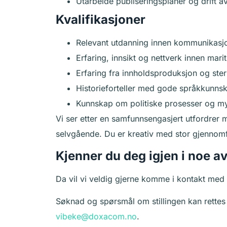
Utarbeide publiseringsplaner og drift av 
Kvalifikasjoner
Relevant utdanning innen kommunikasjon
Erfaring, innsikt og nettverk innen mari
Erfaring fra innholdsproduksjon og ste
Historieforteller med gode språkkunns
Kunnskap om politiske prosesser og myn
Vi ser etter en samfunnsengasjert utfordrer m
selvgående. Du er kreativ med stor gjennomf
Kjenner du deg igjen i noe av
Da vil vi veldig gjerne komme i kontakt med
Søknad og spørsmål om stillingen kan rettes 
vibeke@doxacom.no
.