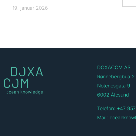
19. januar 2026
DOXACOM AS
Rønnebergbua 2.
Notenesgata 9
6002 Ålesund
Telefon: +47 957
Mail:
oceanknow